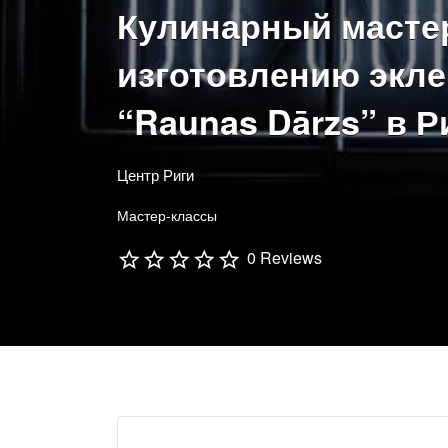
Кулинарный мастер
изготовлению экле
“Raunas Dārzs” в Р
Центр Риги
Мастер-классы
0 Reviews