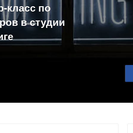
-класс по
ров в студии
иге