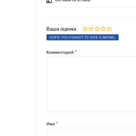
Ваша оценка
OOPS! YOU FORGOT TO GIVE A RATING.
Комментарий
*
Имя
*