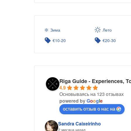
Зима
Лето
€10-20
€20-30
Riga Guide - Experiences, T
4.9
Основываясь на 123 отзывах
powered by
G
o
o
g
l
e
оставить отзыв о нас на
Sandra Caixeirinho
2 месяца назад