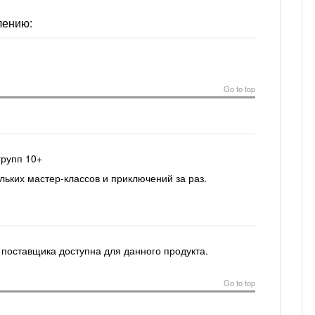
s
лению:
Go to top
групп 10+
льких мастер-классов и приключений за раз.
 поставщика доступна для данного продукта.
Go to top