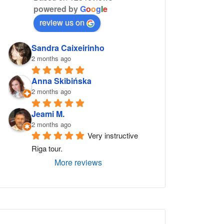
powered by
G
o
o
g
l
e
review us on
Sandra Caixeirinho
2 months ago
Anna Skibińska
2 months ago
Jeami M.
2 months ago
Very instructive 
Riga tour.
More reviews