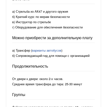
вещи закреплены, вы сможете приступить к самой
стрельбе по целям, которые могут варьироваться от
а) Стрельба из АК47 и другого оружия
бумажных до пластиковых бутылок.
б) Краткий курс по мерам безопасности
в) Инструктор по стрельбе
Группы могут, как правило, стрелять по двое
г) Оборудование для обеспечения безопасности
одновременно, так что это идеально подходит тем, кто
не хочет просто стоять и наблюдать стороны, тихо
Можно приобрести за дополнительную плату
завидуя товарищу. В процессе стрельбы, вы можете
вести фото и видео съемку. Особенно советуем
а) Трансфер (
варианты автобусов
)
сделать несколько видео в замедленном виде,
б) Сопровождающий-гид для помощи с организацией
выглядит потрясающе! В конце мероприятия, вы также
сможете провести фото-сессию с оружием и трофеями,
Продолжительность
и забрать бумажные мишени обратно, чтобы показать
всем свои навыки и сравнить, кто же бы лучшим в этот
раз.
От двери к двери: около 2-х часов.
Среднее время трансфера до тира: 25-30 минут
Готовы ли вы рискнуть и выяснить, кто из вас лучший
стрелок, а кто будет сегодня выставлять всем напитки
Группы
в баре, как проигравший?