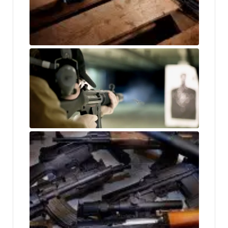
widely distributed throughout the world. It is the most
common handgun in the Czech Republic.
Tanfoglio-Combat
Показать больше
The Tanfoglio Combat or Standard, also known as
T(A)95 or EAA Witness Steel, is a modified clone of
the Czech CZ-75/CZ-85 pistol. It is made in Gardone
Val Trompia near Brescia, Italy by Fratelli Tanfoglio
S.N.C. The Tanfoglio Combat/Standard was
introduced in 1997. The pistols are imported into the
United States by European American Armory Inc.
(EAA) and called the "Witness Steel".