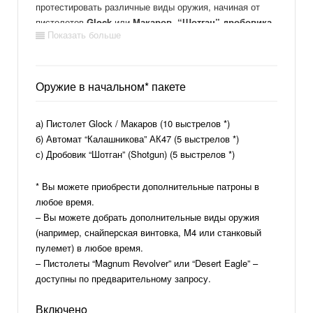
протестировать различные виды оружия, начиная от
пистолетов
Glock
или
Макаров
,
“Шотган” дробовика
Показать больше
и конечно же всеми любимого
АК47 – автомата
Калашникова
!
Это отличное мероприятие для Мужского дня, дней
Оружие в начальном* пакете
рождений в компании боевых товарищей или
мальчишников. Мы также можем помочь вам
а) Пистолет Glock / Макаров (10 выстрелов *)
организовать стрельбу из боевого оружия в
Таллине
б) Автомат “Калашникова” АК47 (5 выстрелов *)
или
Вильнюсе.
с) Дробовик “Шотган” (Shotgun) (5 выстрелов *)
Формат
* Вы можете приобрести дополнительные патроны в
любое время.
В день Х, ваша группа “товарищей по оружию” прибудет
– Вы можете добрать дополнительные виды оружия
в тир, и оказавшись там, вы получите все необходимое
(например, снайперская винтовка, M4 или станковый
оборудование (противошумные наушники, защитные
пулемет) в любое время.
очки и т.д.), а инструктор проведет вас через короткий
– Пистолеты “Magnum Revolver” или “Desert Eagle” –
курс по безопасности, объяснив основы и приемы
доступны по предварительному запросу.
стрельбы на каждом из видов оружия. После того, как
он будет уверен, что вам все понятно и самые важные
Включенo