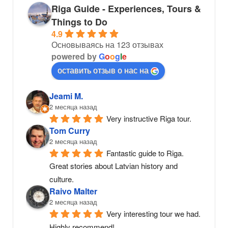
Riga Guide - Experiences, Tours &
Things to Do
4.9
Основываясь на 123 отзывах
powered by
G
o
o
g
l
e
оставить отзыв о нас на
Jeami M.
2 месяца назад
Very instructive Riga tour.
Tom Curry
2 месяца назад
Fantastic guide to Riga. 
Great stories about Latvian history and 
culture.
Raivo Malter
2 месяца назад
Very interesting tour we had. 
Highly recommend!