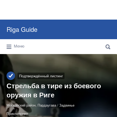
Искать:
Riga Guide
Искать:
Travel Tips, Tourist Information, Maps &
Меню
Reviews
Подтверждённый листинг
Стрельба в тире из боевого
оружия в Риге
Московский район, Пардаугава / Задвинье
Приключения