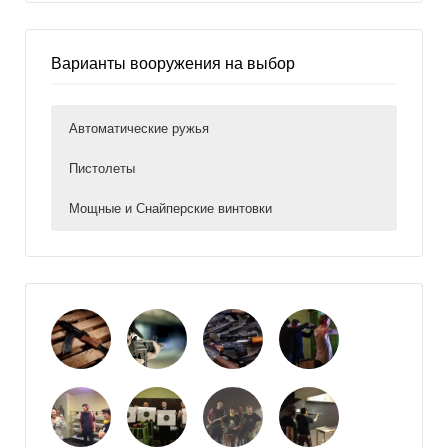
Варианты вооружения на выбор
Автоматические ружья
Пистолеты
Мощные и Снайперские винтовки
AK-47
Beretta 92FS
SVD-Dragunov
The AK-47, or AK as it is officially known (Russian:
The Dragunov sniper rifle (SVD-63), officially "Sniper