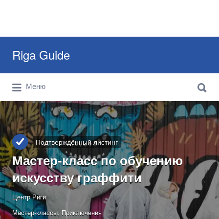
Искать:
Riga Guide
Искать:
Travel Tips, Tourist Information, Maps &
Меню
Reviews
Подтверждённый листинг
Мастер-класс по обучению
искусству граффити
Центр Риги
Мастер-классы
Приключения