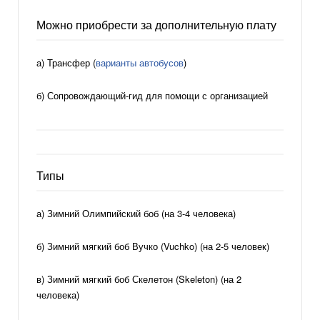
17
обвалов
и впечатляющей максимальной скоростью
120 км / ч.
Можно приобрести за дополнительную плату
Соревнования
а) Трансфер (
варианты автобусов
)
Трасса будет закрыта в следующие дни в связи с
б) Сопровождающий-гид для помощи с организацией
государственными и международными соревнованиями:
2020:
16-26 января 2020 года
Типы
10-16 февраля 2020 года
6-7 марта 2020 года
а) Зимний Олимпийский боб (на 3-4 человека)
б) Зимний мягкий боб Вучко (Vuchko) (на 2-5 человек)
в) Зимний мягкий боб Скелетон (Skeleton) (на 2
человека)