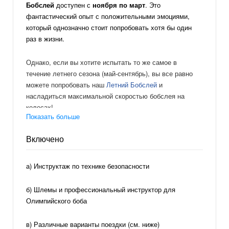
Бобслей
доступен с
ноября по март
. Это
фантастический опыт с положительными эмоциями,
который однозначно стоит попробовать хотя бы один
раз в жизни.
Однако, если вы хотите испытать то же самое в
течение летнего сезона (май-сентябрь), вы все равно
можете попробовать наш
Летний Бобслей
и
насладиться максимальной скоростью бобслея на
колесах!
Показать больше
Ваше приключение начинается с того, что вы садитесь
Включено
на мягкий зимний боб (так называемого «Вучко» или
«Скелетон») или, возможно, на Олимпийской Боб. Вы
медленно стартуете, а затем достигаете сумасшедшей
а) Инструктаж по технике безопасности
скорости 80-90 км / ч с ощущением будто вылетаете с
трассы!
б) Шлемы и профессиональный инструктор для
Олимпийского боба
Единственный бобслейный трек в Восточной Европе,
построенный в 1986 году, длиной 1 км, высотой 121 м и
в) Различные варианты поездки (см. ниже)