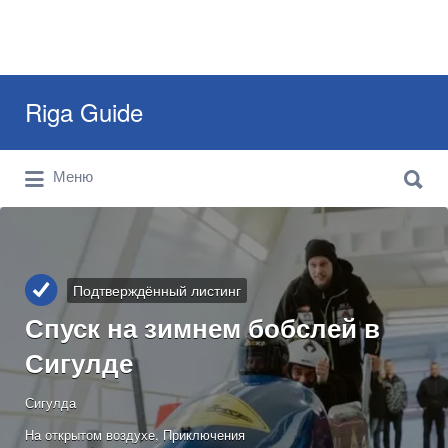
Искать:
Riga Guide
Искать:
Travel Tips, Tourist Information, Maps &
Меню
Reviews
Подтверждённый листинг
Спуск на зимнем бобслей в
Сигулде
Сигулда
На открытом воздухе
Приключения