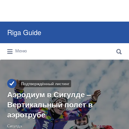
Искать:
Riga Guide
Искать:
Travel Tips, Tourist Information, Maps &
Меню
Reviews
Подтверждённый листинг
Аэродиум в Сигулде –
Вертикальный полет в
аэротрубе
Сигулда