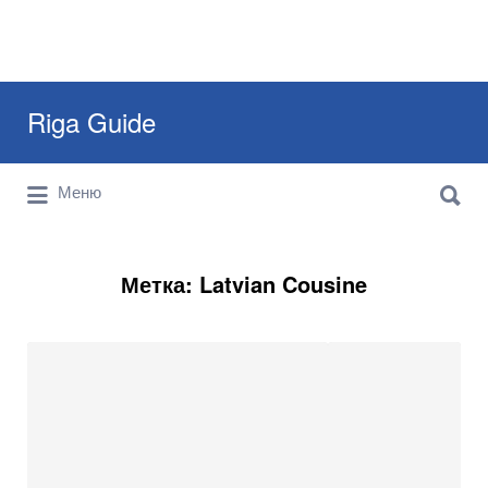
Искать:
Riga Guide
Искать:
Travel Tips, Tourist Information, Maps &
Меню
Reviews
Метка:
Latvian Cousine