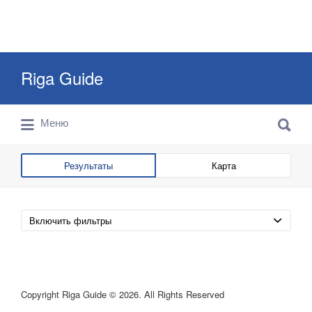
Искать:
Riga Guide
Искать:
Travel Tips, Tourist Information, Maps &
Меню
Reviews
Результаты
Карта
Включить фильтры
Copyright Riga Guide © 2026. All Rights Reserved